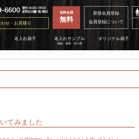
新規会員登録
送料全国
無料
会員登録について
合わせ・お見積り
名入れサンプル
オリジナル扇子
名入れ扇子
扇面・親骨・竹の面
描いてみました