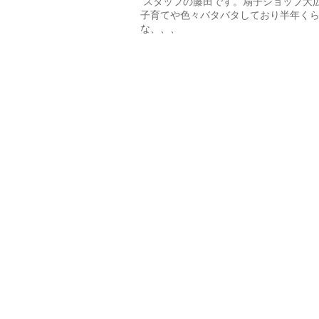
スタッフの藤田です。扇子ショップ大広
子育てや色々バタバタしており半年く
な、、、