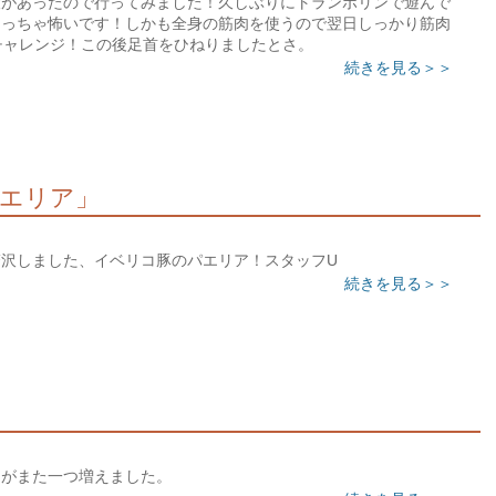
設があったので行ってみました！久しぶりにトランポリンで遊んで
めっちゃ怖いです！しかも全身の筋肉を使うので翌日しっかり筋肉
チャレンジ！この後足首をひねりましたとさ。
続きを見る＞＞
エリア」
沢しました、イベリコ豚のパエリア！スタッフU
続きを見る＞＞
物がまた一つ増えました。