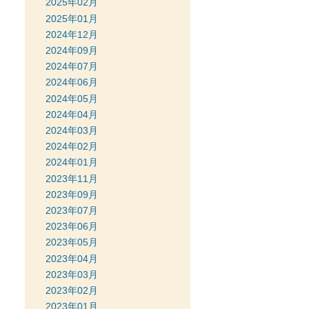
2025年02月
2025年01月
2024年12月
2024年09月
2024年07月
2024年06月
2024年05月
2024年04月
2024年03月
2024年02月
2024年01月
2023年11月
2023年09月
2023年07月
2023年06月
2023年05月
2023年04月
2023年03月
2023年02月
2023年01月