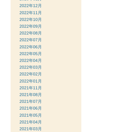
2022年12月
2022年11月
2022年10月
2022年09月
2022年08月
2022年07月
2022年06月
2022年05月
2022年04月
2022年03月
2022年02月
2022年01月
2021年11月
2021年08月
2021年07月
2021年06月
2021年05月
2021年04月
2021年03月