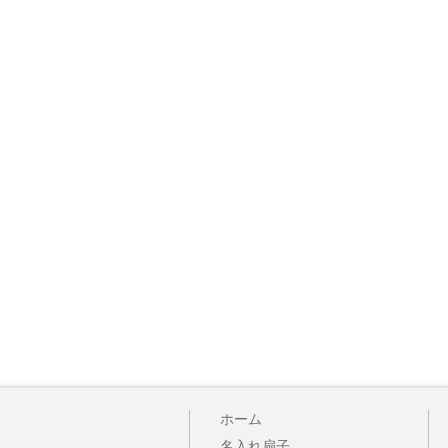
ホーム
名入れ扇子