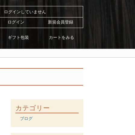
ログインしていません
ログイン
新規会員登録
カートをみる
ギフト包装
カテゴリー
ブログ