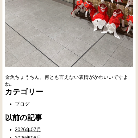
金魚ちょうちん、何とも言えない表情がかわいいですよ
ね。
カテゴリー
ブログ
以前の記事
2026年07月
2026年06月