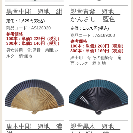
黒骨中彫 短地 紺
親骨青紫 短地
かんざし 藍色
定価：1,629円(税込)
商品コード：AS126020
定価：1,670円(税込)
参考価格
商品コード：AS189008
100本：単価1,229円（税別）
参考価格
300本：単価1,140円（税別）
100本：単価1,260円（税別）
男女兼用 骨:黒骨 扇面:シ
300本：単価1,169円（税別）
ルク 柄:無地
紳士用 骨:その他染骨 扇
面:シルク 柄:無地
唐木中彫 短地 濃
親骨黒木 短地