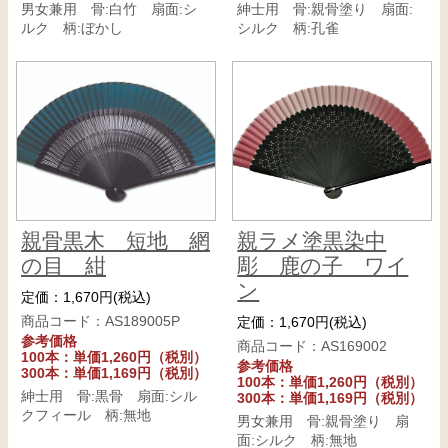
男女兼用 骨:白竹 扇面:シ
紳士用 骨:親骨塗り 扇面:
ルク 柄:ぼかし
シルク 柄:孔雀
親骨黒木 短地 網
親ラメ塗黒染中
の目 紺
彫 鹿の子 ワイ
ン
定価：1,670円(税込)
商品コード：AS189005P
定価：1,670円(税込)
参考価格
商品コード：AS169002
100本：単価1,260円（税別）
参考価格
300本：単価1,169円（税別）
100本：単価1,260円（税別）
紳士用 骨:黒骨 扇面:シル
300本：単価1,169円（税別）
クフィール 柄:無地
男女兼用 骨:親骨塗り 扇
面:シルク 柄:無地