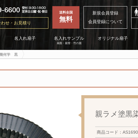
新規会員登録
送料全国
無料
会員登録について
合わせ・お見積り
名入れサンプル
オリジナル扇子
名入れ扇子
扇面・親骨・竹の面
幾何学 黒
親ラメ塗黒
商品コード：AS1690