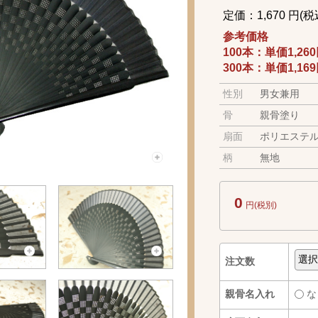
定価：1,670 円(税
参考価格
100本：単価1,2
300本：単価1,1
性別
男女兼用
骨
親骨塗り
扇面
ポリエステ
柄
無地
0
円(税別)
注文数
親骨名入れ
な