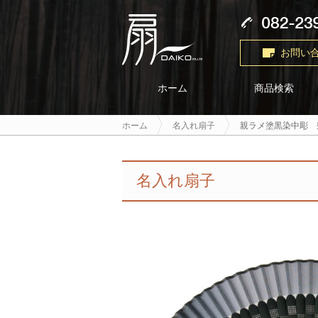
お問い
商品検索
ホーム
ホーム
名入れ扇子
親ラメ塗黒染中彫 
名入れ扇子