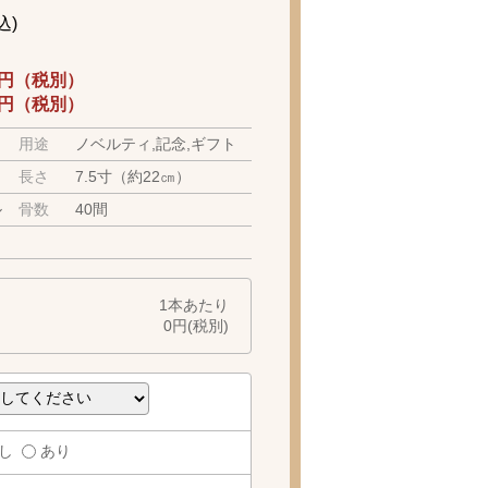
込)
60円（税別）
69円（税別）
用途
ノベルティ,記念,ギフト
長さ
7.5寸（約22㎝）
ル
骨数
40間
1本あたり
0
円(税別)
し
あり