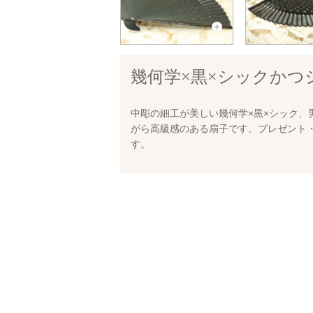
幾何学×黒×シックかつ
中彫の細工が美しい幾何学×黒×シック、
がら高級感のある扇子です。プレゼント
す。