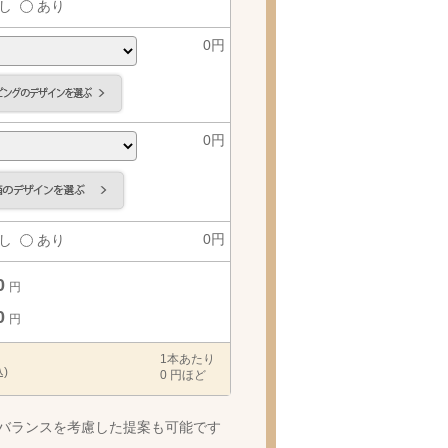
し
あり
0
円
0
円
0
円
し
あり
0
円
0
円
1本あたり
)
0
円ほど
バランスを考慮した提案も可能です