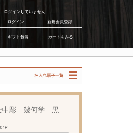
ログインしていません
ログイン
新規会員登録
カートをみる
ギフト包装
染中彫 幾何学 黒
04P