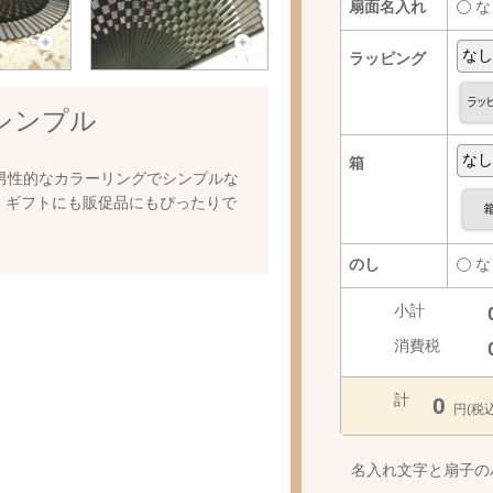
扇面名入れ
な
ラッピング
シンプル
箱
男性的なカラーリングでシンプルな
・ギフトにも販促品にもぴったりで
のし
な
小計
消費税
計
0
円(税込
名入れ文字と扇子の