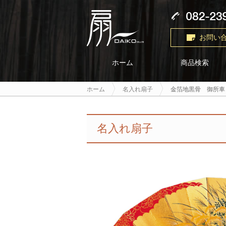
お問い
商品検索
ホーム
ホーム
名入れ扇子
金箔地黒骨 御所車
名入れ扇子