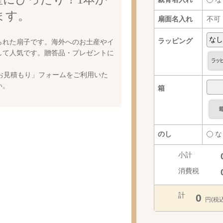
ます。
扇面名入れ
不可
ラッピング
られた扇子です。海外へのお土産やイ
して人気です。贈答品・プレゼントに
お見積もり」フォームをご利用いた
い。
箱
のし
な
小計
消費税
計
0
円(税込