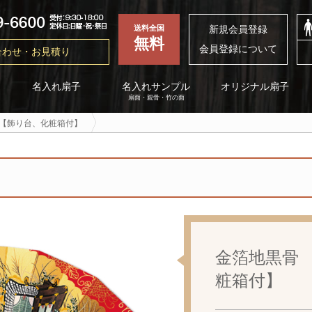
新規会員登録
送料全国
無料
会員登録について
合わせ・お見積り
名入れサンプル
オリジナル扇子
名入れ扇子
扇面・親骨・竹の面
【飾り台、化粧箱付】
金箔地黒骨
粧箱付】