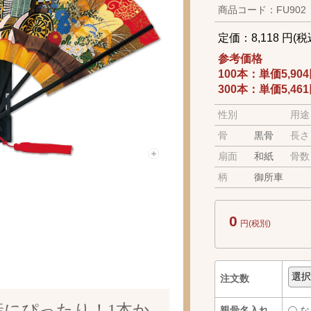
商品コード：FU902
定価：8,118 円(税
参考価格
100本：単価5,9
300本：単価5,4
性別
用途
骨
黒骨
長さ
扇面
和紙
骨数
柄
御所車
0
円(税別)
注文数
産にぴったり！1本か
親骨名入れ
な