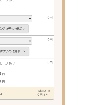
0
円
0
円
0
円
し
あり
0
円
0
円
1本あたり
)
0
円ほど