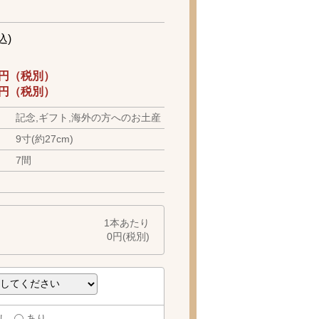
込)
04円（税別）
61円（税別）
記念,ギフト,海外の方へのお土産
9寸(約27cm)
7間
1本あたり
0
円(税別)
し
あり