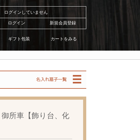
ログインしていません
ログイン
新規会員登録
カートをみる
ギフト包装
 御所車【飾り台、化