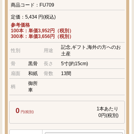
商品コード：FU709
定価：5,434 円(税込)
参考価格
100本：単価3,952円（税別）
300本：単価3,656円（税別）
記念,ギフト,海外の方へのお
性別
用途
土産
骨
黒骨
長さ
5寸(約15cm)
扇面
和紙
骨数
13間
御所
柄
車
1本あたり
0
円(税別)
0
円(税別)