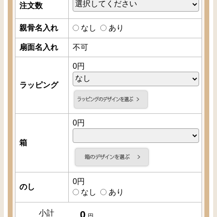
注文数
親骨名入れ
なし
あり
扇面名入れ
不可
0
円
ラッピング
0
円
箱
0
円
のし
なし
あり
小計
0
円