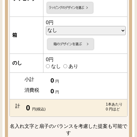
0
円
箱
0
円
のし
なし
あり
小計
0
円
消費税
0
円
1本あたり
計
0
円(税込)
0
円ほど
名入れ文字と扇子のバランスを考慮した提案も可能で
す