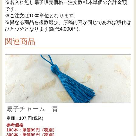
※名入れ無し扇子販売価格＝注文数×1本単価の合計金額
です。
※ご注文は10本単位となります。
※異なる商品を複数選び、原稿内容が同じであれば版代は
ひとつ分となります(版代4,000円)。
関連商品
扇子チャーム 青
定価：107 円(税込)
参考価格
100本：単価99円（税別）
300本：単価99円（税別）