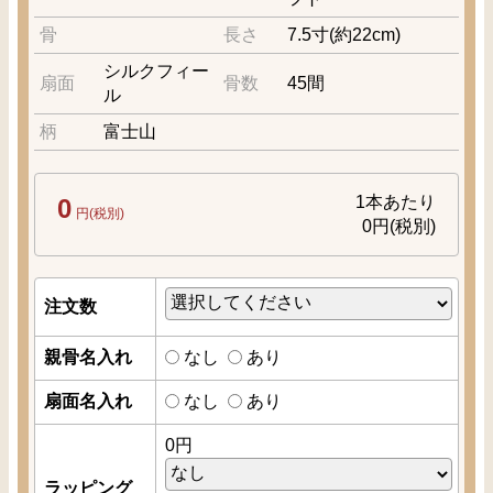
骨
長さ
7.5寸(約22cm)
シルクフィー
扇面
骨数
45間
ル
柄
富士山
1本あたり
0
円(税別)
0
円(税別)
注文数
親骨名入れ
なし
あり
扇面名入れ
なし
あり
0
円
ラッピング