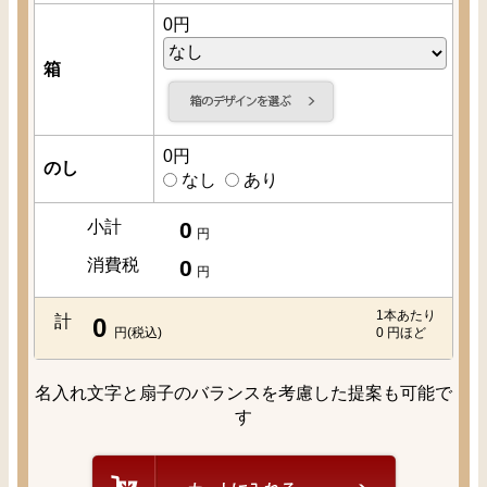
0
円
箱
0
円
のし
なし
あり
小計
0
円
消費税
0
円
1本あたり
計
0
円(税込)
0
円ほど
名入れ文字と扇子のバランスを考慮した提案も可能で
す