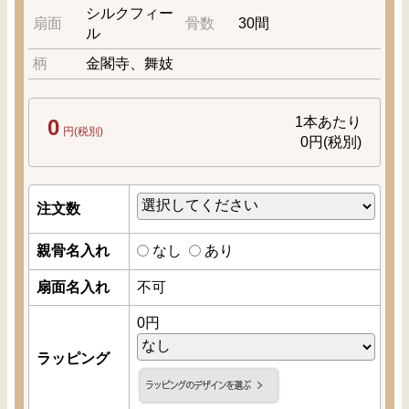
シルクフィー
扇面
骨数
30間
ル
柄
金閣寺、舞妓
1本あたり
0
円(税別)
0
円(税別)
注文数
親骨名入れ
なし
あり
扇面名入れ
不可
0
円
ラッピング