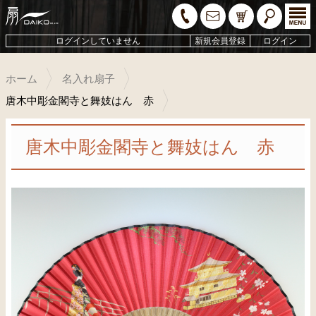
ログインしていません
新規会員登録
ログイン
ホーム
名入れ扇子
唐木中彫金閣寺と舞妓はん 赤
唐木中彫金閣寺と舞妓はん 赤