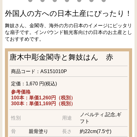
外国人の方への日本土産にぴったり！
舞妓さん、金閣寺、海外の方の日本のイメージにピッタリ
な扇子です。インバウンド観光客向けの日本のお土産とし
ておすすめです。
唐木中彫金閣寺と舞妓はん 赤
商品コード：AS151010P
定価：1,670 円(税込)
参考価格
100本：単価1,260円（税別）
300本：単価1,169円（税別）
ノベルティ,記念,ギ
性別
用途
フト
骨
親骨塗り
長さ
約22cm(7.5寸)