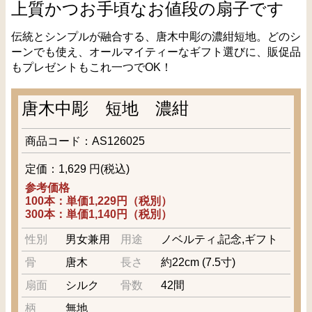
上質かつお手頃なお値段の扇子です
伝統とシンプルが融合する、唐木中彫の濃紺短地。どのシ
ーンでも使え、オールマイティーなギフト選びに、販促品
もプレゼントもこれ一つでOK！
唐木中彫 短地 濃紺
商品コード：AS126025
定価：1,629 円(税込)
参考価格
100本：単価1,229円（税別）
300本：単価1,140円（税別）
性別
男女兼用
用途
ノベルティ,記念,ギフト
骨
唐木
長さ
約22cm (7.5寸)
扇面
シルク
骨数
42間
柄
無地