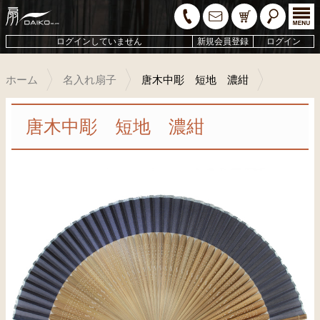
ログインしていません
新規会員登録
ログイン
ホーム
名入れ扇子
唐木中彫 短地 濃紺
唐木中彫 短地 濃紺