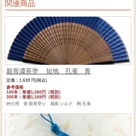
関連商品
親骨濃茶塗 短地 孔雀 青
定価：1,639 円(税込)
参考価格
100本：単価1,260円（税別）
300本：単価1,169円（税別）
紳士用 骨:親骨塗り 扇面:シルク 柄:孔雀