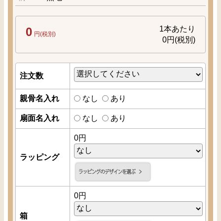
1本あたり
0
円(税別)
0
円(税別)
注文数
親骨名入れ
なし
あり
扇面名入れ
なし
あり
0
円
ラッピング
0
円
箱