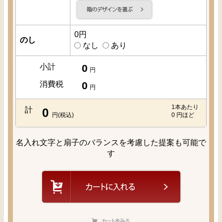
0
円
のし
なし
あり
小計
0
円
消費税
0
円
1本あたり
計
0
円(税込)
0
円ほど
名入れ文字と扇子のバランスを考慮した提案も可能で
す